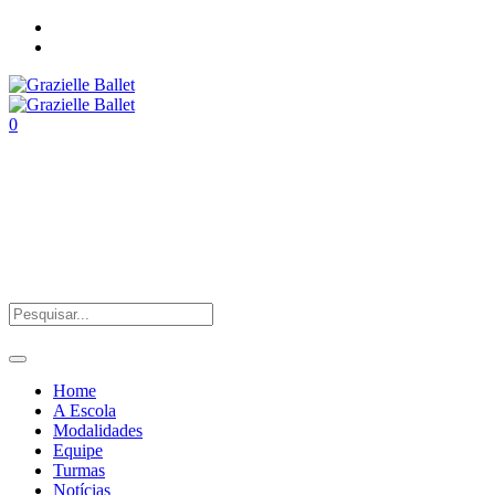
0
Home
A Escola
Modalidades
Equipe
Turmas
Notícias