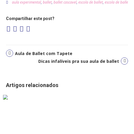
aula experimental
,
ballet
,
ballet cascavel
,
escola de ballet
,
escola de ballet c
Compartilhar este post?
Aula de Ballet com Tapete
Dicas infalíveis pra sua aula de ballet
Artigos relacionados