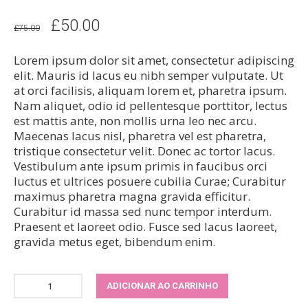
O
O
£
50.00
£
75.00
preço
preço
Lorem ipsum dolor sit amet, consectetur adipiscing
original
atual
elit. Mauris id lacus eu nibh semper vulputate. Ut
era:
é:
at orci facilisis, aliquam lorem et, pharetra ipsum.
Nam aliquet, odio id pellentesque porttitor, lectus
£75.00.
£50.00.
est mattis ante, non mollis urna leo nec arcu.
Maecenas lacus nisl, pharetra vel est pharetra,
tristique consectetur velit. Donec ac tortor lacus.
Vestibulum ante ipsum primis in faucibus orci
luctus et ultrices posuere cubilia Curae; Curabitur
maximus pharetra magna gravida efficitur.
Curabitur id massa sed nunc tempor interdum.
Praesent et laoreet odio. Fusce sed lacus laoreet,
gravida metus eget, bibendum enim.
ADICIONAR AO CARRINHO